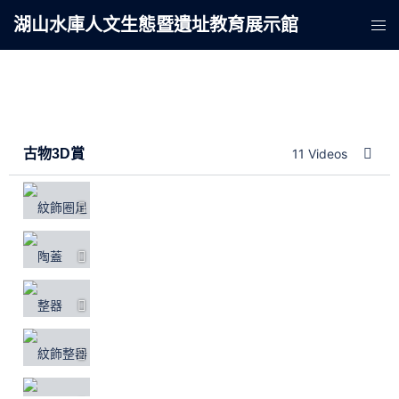
湖山水庫人文生態暨遺址教育展示館
古物3D賞
11 Videos
紋飾圈足
陶蓋
整器
紋飾整器(罐型器)
紋飾整器(簋型器)