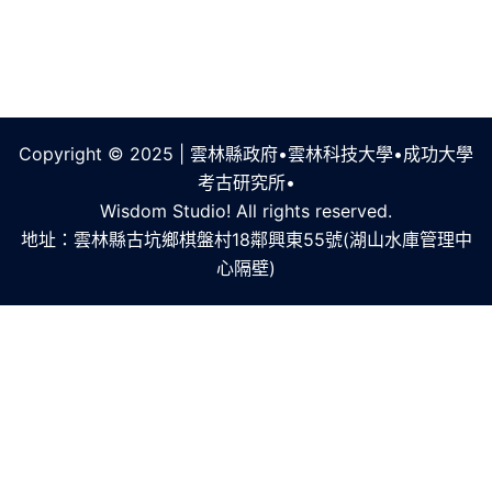
紋飾口緣(罐)
紋飾頸折
Copyright © 2025 | 雲林縣政府•雲林科技大學•成功大學
紋飾整器(穿孔陶罐)
考古研究所•
Wisdom Studio! All rights reserved.
紋飾整器(陶罐)
地址：雲林縣古坑鄉棋盤村18鄰興東55號(湖山水庫管理中
心隔壁)
紋飾圈足穿孔
整器(罐口)